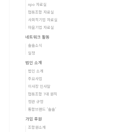
npo 자료실
협동조합 자료실
사회적기업 자료실
마을기업 자료실
네트워크 활동
솔솔소식
일정
법인 소개
법인 소개
주요사업
이사장 인사말
협동조합 7대 원칙
정관 규정
통합브랜드 '솔솔'
가입 후원
조합원소개